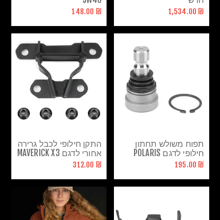
₪ 148.00
₪ 1,534.00
תפוח משולש תחתון
התקן חילופי לכבל גרירה
חילופי לדגם POLARIS
אחורי לדגם MAVERICK X3
SCRAMBLER/SPORTSMAN
₪ 312.00
₪ 195.00