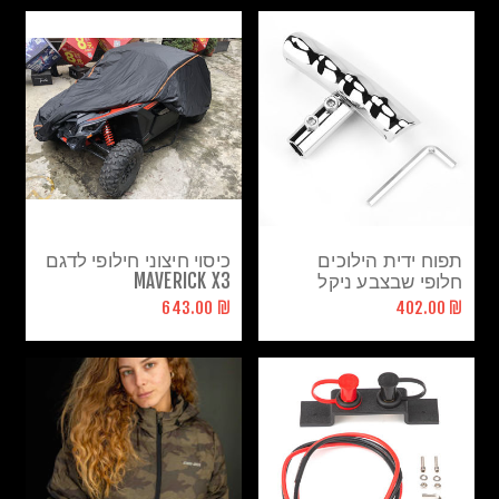
תפוח ידית הילוכים
כיסוי חיצוני חילופי לדגם
חלופי שבצבע ניקל
MAVERICK X3
פולאריס
₪ 643.00
₪ 402.00