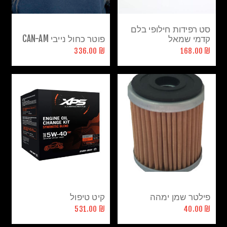
סט רפידות חילופי בלם
קדמי שמאל
פוטר כחול נייבי CAN-AM
אאוטלנדר\רנגייד
₪ 336.00
₪ 168.00
פילטר שמן ימהה
קיט טיפול
₪ 531.00
₪ 40.00