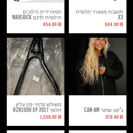
תושבת מאוורר חלופית
תפוח ידית הילוכים
X3
חילופית לדגם MAVERICK
X3
₪ 454.00
₪ 844.00
משולש קדמי ימין עליון
ג'קט שחור CAN-AM
חלופי RZR1000 XP 2017
₪ 1,558.00
₪ 978.00