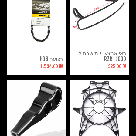
ראי אמצעי + תושבת ל-
RZR -1000
רצועה HD8
₪ 1,534.00
₪ 325.00