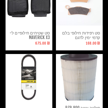
סט רפידות חילופי בלם
סט שטיחים חילופיים ל-
קדמי ימין לדגם
MAVERICK X3
אאוטלנדר\רנגייד
₪ 675.00
₪ 168.00
פילטר אוויר RZR 800