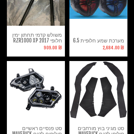
משולש קדמי תחתון ימין
מערכת שמע חלופית 6.5
חלופי RZR1000 XP 2017
₪ 909.00
₪ 2,684.00
סט מגיני בוץ מורחבים
סט פנסיים ראשיים
חילופי לדגם MAVERICK
חילופים לדגם MAVERICK