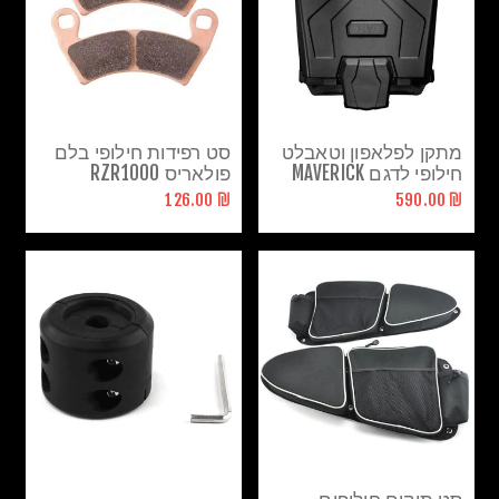
מתקן לפלאפון וטאבלט
סט רפידות חילופי בלם
חילופי לדגם MAVERICK
פולאריס RZR1000
X3
₪ 126.00
₪ 590.00