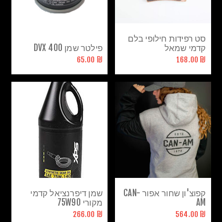
סט רפידות חילופי בלם
קדמי שמאל
פילטר שמן DVX 400
אאוטלנדר\רנגייד
₪ 65.00
₪ 168.00
קפוצ'ון שחור אפור CAN-
שמן דיפרנציאל קדמי
AM
מקורי 75W90
₪ 266.00
₪ 564.00