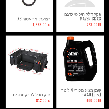
פקק דלק חילופי לדגם
MAVERICK X3
רצועת ואריאטור X3
₪ 1,888.00
₪ 273.00
שמן מנוע מקורי 4 ליטר
(גלון) 5W40
תיק סבל לטרקטרונים
₪ 812.00
₪ 460.00