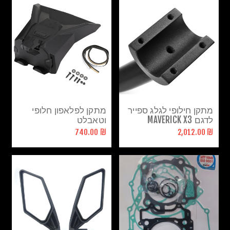
מתקן חילופי לגלג ספייר
מתקן לפלאפון חלופי
לדגם MAVERICK X3
וטאבלט
לקומנדר/מבריק ספורט
₪ 740.00
₪ 2,012.00
חלופי