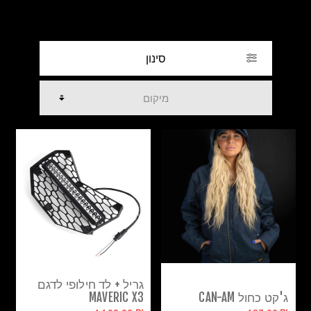
סינון
גריל + לד חילופי לדגם
ג'קט כחול CAN-AM
MAVERIC X3