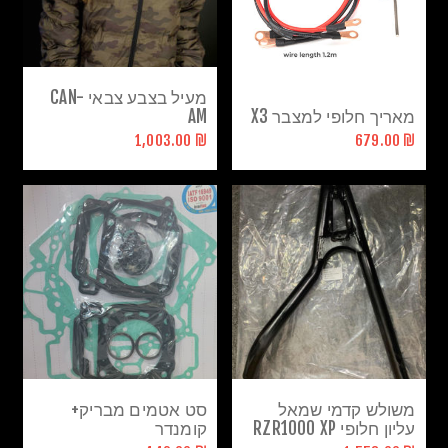
מעיל בצבע צבאי CAN-
מאריך חלופי למצבר X3
AM
₪ 1,003.00
₪ 679.00
משולש קדמי שמאל
סט אטמים מבריק+
עליון חלופי RZR1000 XP
קומנדר
2017