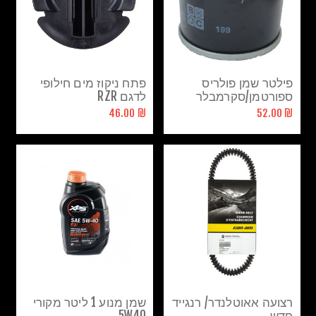
פילטר שמן פולריס
פתח ניקוז מים חילופי
ספורטמן/סקרמבלר
לדגם RZR
₪ 46.00
₪ 52.00
רצועה אאוטלנדר/ רנגייד
שמן מנוע 1 ליטר מקורי
חדש
5W40