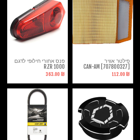
פילטר אוויר
פנס אחורי חילופי לדגם
RZR 1000
[707800327] CAN-AM
חילופי
₪ 363.00
₪ 112.00