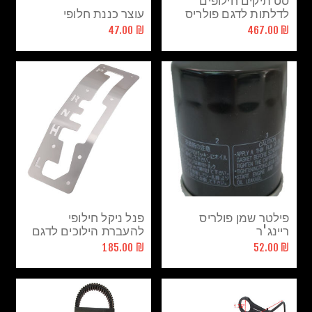
סט תיקים חילופים
לדלתות לדגם פולריס
עוצר כננת חלופי
₪ 47.00
₪ 467.00
פילטר שמן פולריס
פנל ניקל חילופי
ריינג'ר
להעברת הילוכים לדגם
MAVERICK X3
₪ 185.00
₪ 52.00