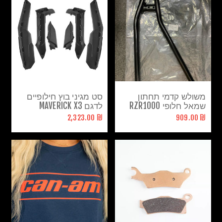
משולש קדמי תחתון
סט מגיני בוץ חילופיים
שמאל חלופי RZR1000
לדגם MAVERICK X3
XP 2017
₪ 2,323.00
₪ 909.00