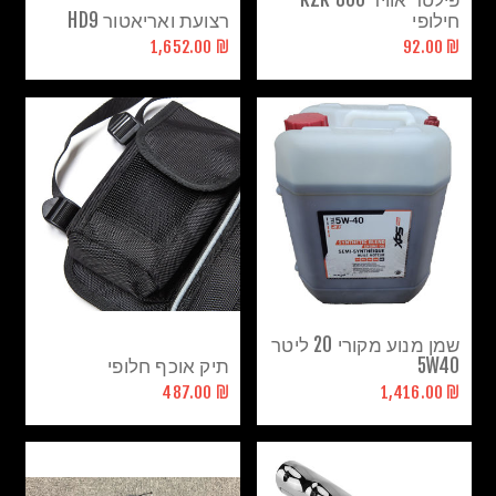
חילופי
רצועת ואריאטור HD9
₪ 1,652.00
₪ 92.00
שמן מנוע מקורי 20 ליטר
5W40
תיק אוכף חלופי
₪ 487.00
₪ 1,416.00