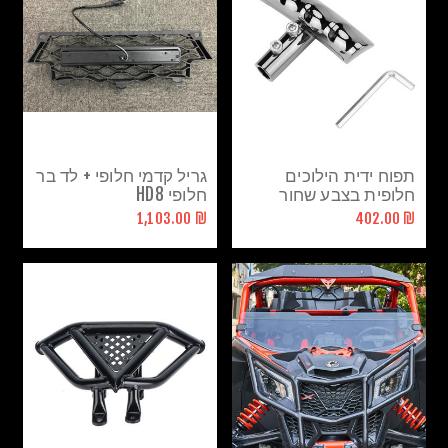
תפוח ידית הילוכים
גריל קדמי חלופי + לד בר
חלופית בצבע שחור
חלופי HD8
פולאריס
₪ 1,103.00
₪ 402.00