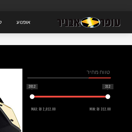
אופנוע
ק
טווח מחיר
2012
312
MAX:
₪ 2,012.00
MIN:
₪ 312.00