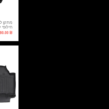
מתקן ל
חילופי לדגם X3
₪ 590.00