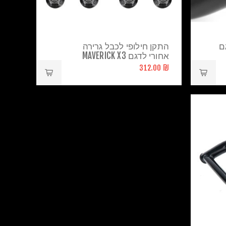
ם
התקן חילופי לכבל גרירה
אחורי לדגם MAVERICK X3
₪ 312.00