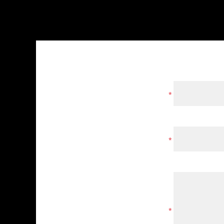
*
*
*