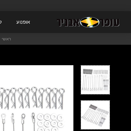
אופנוע
ק
ראשי