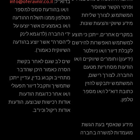
בדוא"ל:
info@oferavnir.co.il
ופרטי הקשר שמוסר
ו/או בהודעת סמס למספר
המשתמש, לצורך שליחת
הטלפון ממנו תשלח ההודעה
מידע שיווקי והצעות שונות.
ו/או באמצעים אשר יוצעו על
ידי החברה (לדוגמא לינק
במקרים אחרים, ייתכן כי תוצע
ל"הסרה" אשר יוצע בהודעה
למשתמש האפשרות להירשם
השיווקית כאמור).
לקבלת דיוור ו/או ניוזלטר
(ידיעון) וחומרים שיווקיים ו/או
שים לב שגם לאחר בקשת
הודעות מסחריות מטעם
הסרה כאמור היכן שהדבר
החברה. לצורך רישום,
מתחייב וקבוע בדין, עדיין ייתכן
המשתמש יתבקש להזין
שתמשיך ותקבל דיוור תפעולי
כתובת דוא"ל ו/או מספר
ו/או אחר כדוגמת הודעות
טלפון.
אודות רכישות שבוצעו, הודעות
אודות ריקול וכיו"ב.
מידע שנאסף בעת הגשת
מועמדות למשרה בחברה