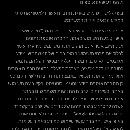
1. המידע שאנו אוספים
בעת גלישה ושימוש באתר, החברה עשויה לאסוף את סוגי
המידע הבאים אודות המשתמש:
א.
מידע שאינו מזהה אישית את המשתמש ("
מידע שאינו
אישי
"): בעת השימוש באתר, החברה אוספת נתונים
אנונימיים, אשר אינם מזהים את המשתמש. מידע זה עשוי
לכלול את פרטי השימוש המצטברים של המשתמש ומידע
אגרגטיבי ו/או טכני המשודר על-ידי מכשירו של המשתמש:
כתובת IP, דגם מכשיר, מערכת הפעלה ונתונים טכניים אחרים
אשר מזהים את המכשיר באמצעותו התחברת לשירותים. כמו
כן החברה אוספת מידע אנונימי וסטטיסטי בקשר עם השימוש
באתר ובשירותים, לרבות התנהגות משתמשים באתר,
עמודים שנצפו, שיתופים לרשתות חברתיות וכו'. החברה
עשויה להסתייע בשירותיהם של צדדים שלישים בהקשר זה,
כדוגמת Google Analytics. מידע מסוג זה לא יזהה אותך
באופן אישי. החברה עושה שימוש במידע כאמור על מנת
להפעיל ולתפעל את האתר, לנתח מגמות ודפוסי תנועה, לפלח