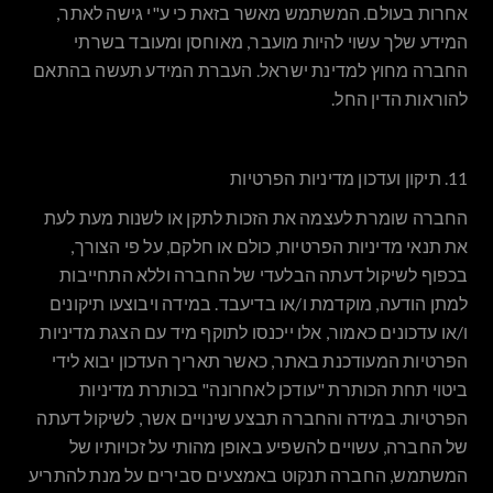
אחרות בעולם. המשתמש מאשר בזאת כי ע"י גישה לאתר,
המידע שלך עשוי להיות מועבר, מאוחסן ומעובד בשרתי
החברה מחוץ למדינת ישראל. העברת המידע תעשה בהתאם
להוראות הדין החל.
11. תיקון ועדכון מדיניות הפרטיות
החברה שומרת לעצמה את הזכות לתקן או לשנות מעת לעת
את תנאי מדיניות הפרטיות, כולם או חלקם, על פי הצורך,
בכפוף לשיקול דעתה הבלעדי של החברה וללא התחייבות
למתן הודעה, מוקדמת ו/או בדיעבד. במידה ויבוצעו תיקונים
ו/או עדכונים כאמור, אלו ייכנסו לתוקף מיד עם הצגת מדיניות
הפרטיות המעודכנת באתר, כאשר תאריך העדכון יבוא לידי
ביטוי תחת הכותרת "עודכן לאחרונה" בכותרת מדיניות
הפרטיות. במידה והחברה תבצע שינויים אשר, לשיקול דעתה
של החברה, עשויים להשפיע באופן מהותי על זכויותיו של
המשתמש, החברה תנקוט באמצעים סבירים על מנת להתריע