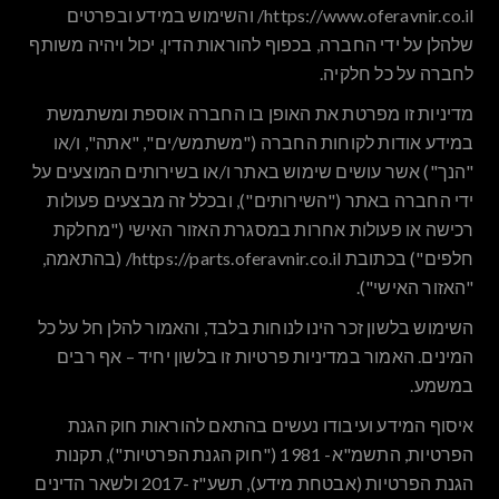
https://www.oferavnir.co.il/ והשימוש במידע ובפרטים
שלהלן על ידי החברה, בכפוף להוראות הדין, יכול ויהיה משותף
לחברה על כל חלקיה.
מדיניות זו מפרטת את האופן בו החברה אוספת ומשתמשת
במידע אודות לקוחות החברה ("
משתמש/ים", "אתה",
ו/או
"הנך")
אשר עושים שימוש באתר ו/או בשירותים המוצעים על
ידי החברה באתר ("
השירותים")
, ובכלל זה מבצעים פעולות
רכישה או פעולות אחרות במסגרת האזור האישי ("מחלקת
חלפים") בכתובת https://parts.oferavnir.co.il/ (בהתאמה,
"
האזור האישי"
).
השימוש בלשון זכר הינו לנוחות בלבד, והאמור להלן חל על כל
המינים. האמור במדיניות פרטיות זו בלשון יחיד – אף רבים
במשמע.
איסוף המידע ועיבודו נעשים בהתאם להוראות חוק הגנת
הפרטיות, התשמ"א- 1981 ("
חוק הגנת הפרטיות
"), תקנות
הגנת הפרטיות (אבטחת מידע), תשע"ז -2017 ולשאר הדינים