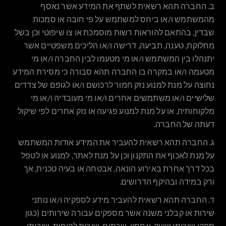
ב.
החברה תהא רשאית לשתף את המידע אשר נאסף
מהמשתמש ו/או ביחס למשתמש על פי חובה או סמכות
שבדין, בהתאם להוראות רשות מוסמכת או צו שיפוטי וכן בשל
מחלוקת, טענה, תביעה, דרישה ו/או הליכים משפטיים אשר
יתנהלו בין המשתמש ו/או מי מטעמו לבין החברה ו/או מי
מטעמה ו/או במקרה בו החברה תהא סבורה כי מסירת המידע
נחוצה על מנת למנוע נזק חמור לרכושם ו/או לגופם של צדדים
שלישיים ו/או משתמשים אחרים ו/או מי מעובדיה ו/או מי
מלקוחותיה, או על מנת למנוע פגיעה או נזק אחרים לפי שיקול
דעתה של החברה.
ג.
החברה תהא רשאית להעביר את המידע אודות המשתמש
על מנת לאכוף את התקנון וכן על מנת לאתר, למנוע או לטפל
בכל דרך אחרת באירוע הונאה, אבטחה או בעיה טכנית, אך
ורק במידה ובהיקף הדרושים.
ד.
החברה תהא רשאית להעביר מידע לספקיה ו/או נותני
שירות או קבלני משנה אשר מספקים עבורה שירותים (כגון
ספקי שירותי שיווק, אחסון, שרתים, שירות לקוחות, שירותי