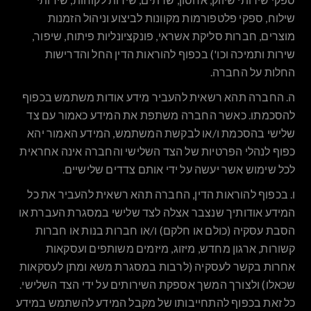
שילוח, ספקי פלטפורמות מקוונות לביצוע וניהול הזמנות
מוצרים, חברות סליקת אשראי, פונקציונליות פיתוח, שיפור,
שירות ותמיכה וכו') בכפוף להוראות הדין החל והדרישות
החלות על החברה.
ה.
החברה תהא רשאית להעביר מידע אודות משתמש בכפוף
להסכמתו. כאשר החברה משתפת את המידע כאמור עם צד
שלישי בהסכמת ו/או לבקשת המשתמש, המידע האמור יהא
כפוף לנהלי הפרטיות של הצד השלישי והחברה אינה אחראית
לכל שימוש אשר יעשה על ידי אותם צדדים שלישיים.
ו.
בכפוף להוראות הדין, החברה תהא רשאית להעביר את כל
המידע אודותיך שנצבר אצלה לצד שלישי במסגרת העברת או
הסבת עסקיה (כולם או חלקם) ו/או חברות בנות או חברות
קשורות, ארגון מחדש, מיזוג, מיזמים משותפים ועסקאות
אחרות בקשר לעסקיה (לרבות במסגרת משא ומתן לעסקאות
שכאלו) ולצורך המשך אספקת השירותים על ידי הצד השלישי.
כל זאת בכפוף להתחייבותו של מקבל המידע להשתמש במידע