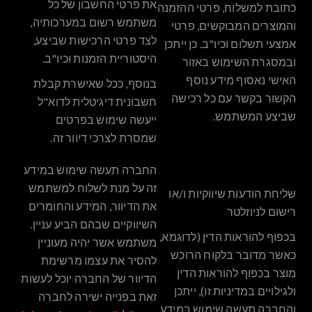
את פרטי החשבון של כל
כתובת למשלוח, פרטי ההזמנה
משתמש רשום במערכותיה,
והמוצרים המבוקשים, פרטי
לצד פרטי הרכישות שביצע,
אמצעי תשלום וכיו"ב. כן ייתכן
היסטוריית הזמנות וכיו"ב.
ובמסגרת השימוש באזור
האישי נאסוף מידע נוסף
בנוסף, ככל שאישרת קבלת
הקשור בקשר עם כל רכישה
חשבונית דיגיטלית לדוא"ל
שביצע המשתמש.
ייעשה שימוש בפרטים
שמסרת לצרכי דיוור זה.
החברה תעשה שימוש במידע
זה על מנת לשלוח למשתמש
שליחת הודעות שיווקיות ו/או
את הדיוור, המידע והחומרים
רישום לניוזלטר
השיווקיים שבהם הביע עניין.
בכפוף להוראות הדין (לדוגמא,
משתמש אשר יהיה מעוניין
כאשר מדובר בלקוח הרוכש
להסיר את עצמו מרשימת
מוצר בכפוף להוראות הדין
הדיוור של החברה יוכל לעשות
ולגילויים במדיניות זו), ייתכן
זאת בפנייה ישירה לחברה
והחברה תעשה שימוש במידע