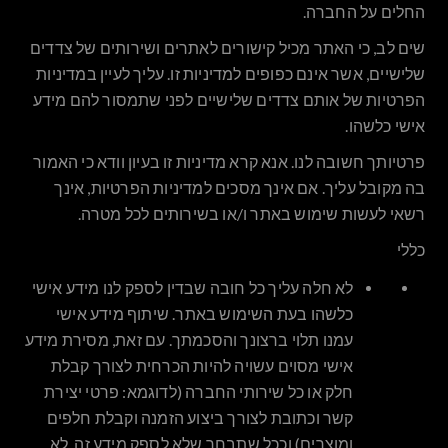
החלים על החברה.
שים לב, כי האתר מכיל קישורים לאתרים ושירותים של צדדים
שלישיים, אשר אינם כפופים למדיניות זו. עליך לעיין במדיניות
הפרטיות של אותם צדדים שלישיים לפני שתמסור להם מידע
אישי כלשהו.
פרטיותך חשובה לנו. אנא קרא מדיניות זו בעיון וודא כי האמור
בה מקובל עליך.
אם אינך מסכים למדיניות הפרטיות, אינך
רשאי לעשות שימוש באתר ו/או בשירותים לכל מטרה
.
כללי
לא חלה עליך כל חובה שבדין לספק לנו מידע אישי
כלשהו בעת השימוש באתר. שיתוף מידע אישי
עמנו תלוי ברצונך והסכמתך. עם זאת, מסירת מידע
אישי מסוים עשויה להיות הכרחית לצורך קבלת
חלק או כל שירותי החברה (לדוגמא: פרטי יצירת
קשר וכתובת לצורך ביצוע הזמנה וקבלת חלפים
ומוצרים) וככל שתבחר שלא לספק מידע זה, לא