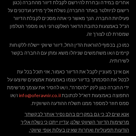
אחרים במידה ובחרת להירשם לקבלת דיוור מהחברה (כגון
רישום לניוזלטר באתר החברה), נשלח אליך מידע ועדכונים על
פעילויות החברה. הנך מאשר כי אתה מסכים לקבלת הדיוור
הנ"ל באמצעות כתובת הדואר האלקטרוני ו/או מספר הטלפון
שמסרת לנו לצורך זה.
כמו כן, בכפוף להוראות הדין החל, דיוור שיווקי יישלח ללקוחות
קיימים ו/או משתמשים שניהלו משא ומתן עם החברה בקשר
לשירותיה.
אם אינך מעוניין לקבל את הדיוור כאמור, אזי תוכל בכל עת
לבטל את הסכמתך בדיוור עצמו באמצעות אמצעים שיוצעו על
ידי החברה כגון לינק "להסרה", ו/או להסיר את עצמך מרשימת
התפוצה באמצעות דוא"ל לכתובת
info@oferavnir.co.il
ו/או
סמס חוזר למספר ממנו תשלח ההודעה השיווקית.
אנא שים לב כי גם במקרים בהם נסיר אותך לבקשתך
מרשימות הדיוור השיווקי שלנו, עדיין ייתכן כי נשלח אליך
הודעות תפעוליות ואחרות שאינן בעלות אופי שיווקי.