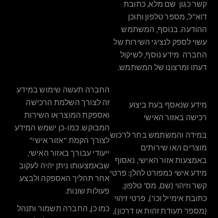
קשר כגון שם מלא, כתובת
דוא"ל, מספר טלפון ותוכן
ההודעה. בנוסף, המשתמש
עשוי לספק לנציגי השירות של
החברה מידע נוסף, לשיקול
דעתו ומרצונו של המשתמש.
החברה תעשה שימוש במידע
זה לצורך השלמת הרכישה
מידע שנאסף בעת ביצוע
ואספקת המוצר או השירות
רכישה באזור האישי
המבוקש. כמו-כן ישמש המידע
במידה והמשתמש בחר לרכוש
לצורך הקמת "אזור אישי"
מוצרים ו/או שירותים
ייעודי עבורך באזור האישי,
באמצעות אזור האישי, נאסוף
שבאמצעותו ניתן יהיה לעקוב
מידע אישי כמפורט להלן: פרטי
אחר תהליך האספקה ולבצע
קשר וזיהוי (שם, מס' טלפון,
פעולות שונות.
כתובת אימייל וכו'), פרטי זיהוי
כמו כן, החברה תשמור ותנהל
(מספר תעודת זהות או דרכון),