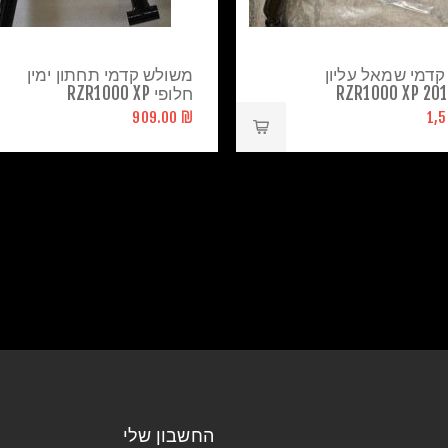
דמי שמאל עליון
משולש קדמי תחתון ימין
חלופי RZR1000 XP
₪ 909.00
החשבון שלי