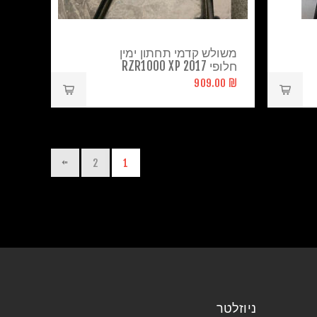
משולש קדמי תחתון ימין
חלופי RZR1000 XP 2017
₪ 909.00
2
1
ניוזלטר