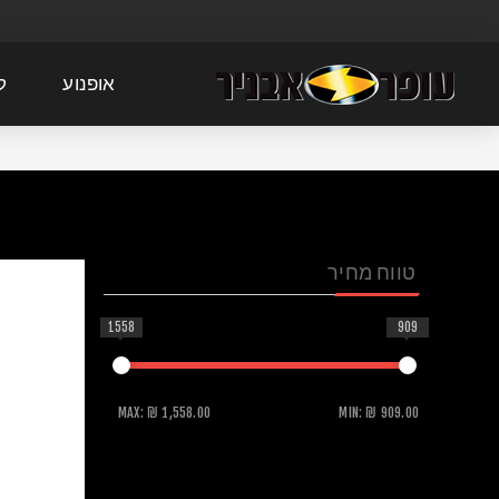
אופנוע
ק
טווח מחיר
1558
909
MAX:
₪ 1,558.00
MIN:
₪ 909.00