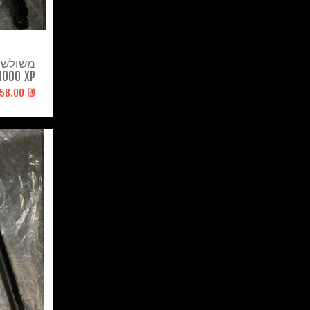
משולש ק
1000 XP
₪ 1,558.00