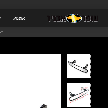
אופנוע
ק
רא