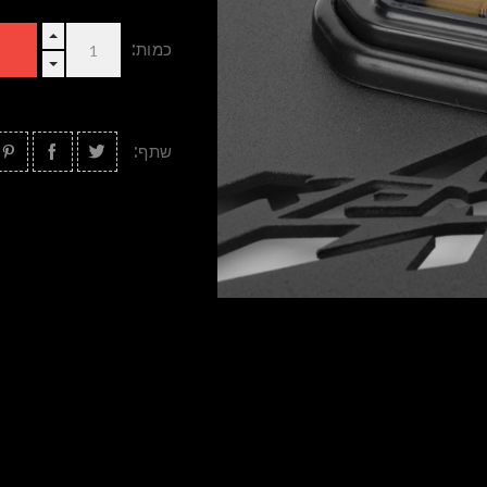
כמות:
שתף: