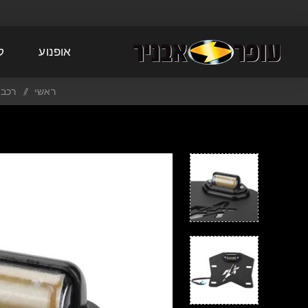
אופנוע
ק
ראשי
/
רכבי