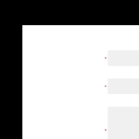
*
*
*