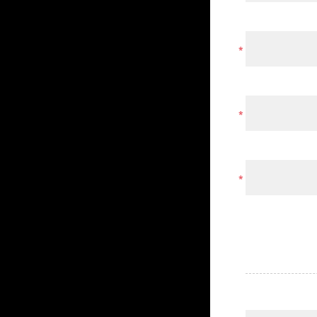
*
*
*