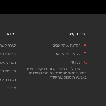
יצירת קשר
מידע
הסדנה 6, תל אביב
יצירת קשר
03-5158851/2
הצהרת נגי
8588*
תנאי משלו
רכישת חלפים שלא באתר ובדיקת מחירים
מדיניות פר
וזמינות מלאי אפשרים במוסכי הרשת או
באמצעות טופס צור קשר
תקנון האת
אודות