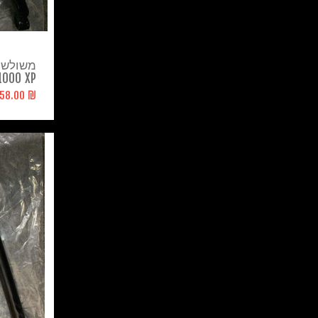
משולש ק
1000 XP
₪ 1,558.00