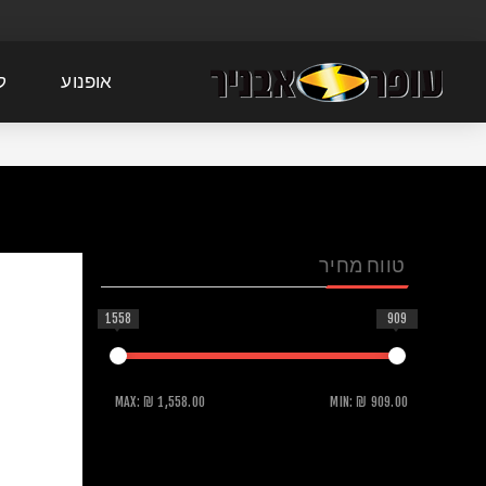
אופנוע
ק
טווח מחיר
1558
909
MAX:
₪ 1,558.00
MIN:
₪ 909.00