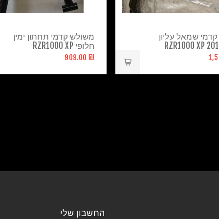
דמי שמאל עליון
משולש קדמי תחתון ימין
חלופי RZR1000 XP
₪ 909.00
החשבון שלי