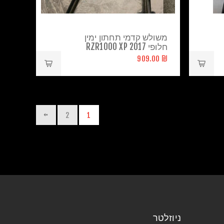
משולש קדמי תחתון ימין
חלופי RZR1000 XP 2017
₪ 909.00
2
1
ניוזלטר