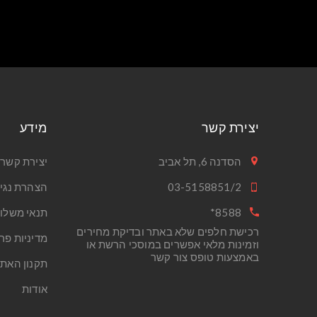
יצירת קשר
מידע
הסדנה 6, תל אביב
יצירת קשר
03-5158851/2
הצהרת נגי
8588*
תנאי משלו
רכישת חלפים שלא באתר ובדיקת מחירים
מדיניות פר
וזמינות מלאי אפשרים במוסכי הרשת או
באמצעות טופס צור קשר
תקנון האת
אודות