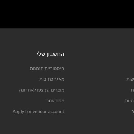
החשבון שלי
היסטוריית הזמנות
שות
מאגר כתובות
ח
מוצרים שניצפו לאחרונה
טיות
מפת אתר
ר
Apply for vendor account