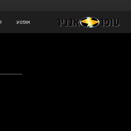
אופנוע
ק