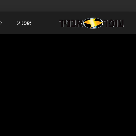
אופנוע
ק