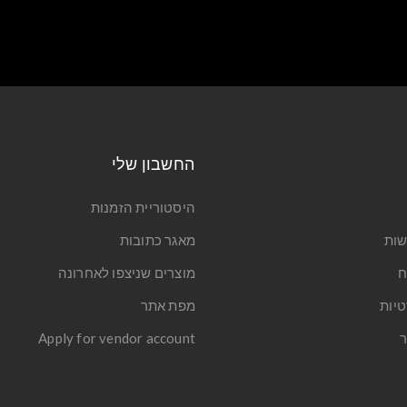
החשבון שלי
היסטוריית הזמנות
שות
מאגר כתובות
ח
מוצרים שניצפו לאחרונה
טיות
מפת אתר
ר
Apply for vendor account