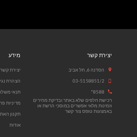
יצירת קשר
מידע
הסדנה 6, תל אביב
יצירת קשר
03-5158851/2
הצהרת נגי
8588*
תנאי משלו
רכישת חלפים שלא באתר ובדיקת מחירים
מדיניות פר
וזמינות מלאי אפשרים במוסכי הרשת או
באמצעות טופס צור קשר
תקנון האת
אודות